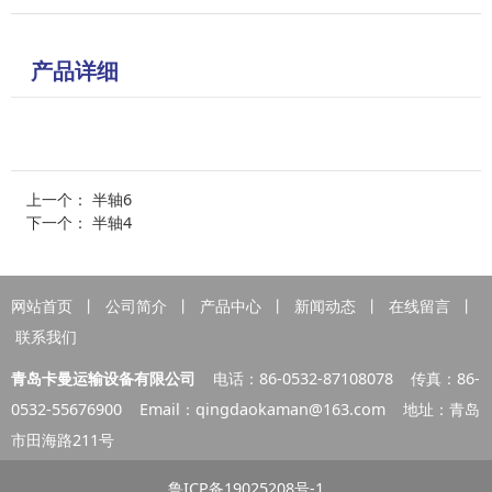
产品详细
上一个：
半轴6
下一个：
半轴4
网站首页
丨
公司简介
丨
产品中心
丨
新闻动态
丨
在线留言
丨
联系我们
青岛卡曼运输设备有限公司
电话：86-0532-87108078 传真：86-
0532-55676900 Email：
qingdaokaman@163.com
地址：青岛
市田海路211号
鲁ICP备19025208号-1